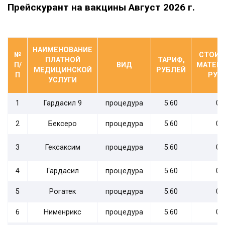
Прейскурант на вакцины Август 2026 г.
НАИМЕНОВАНИЕ
№
СТОИ
ПЛАТНОЙ
ТАРИФ,
П/
ВИД
МАТЕРИ
МЕДИЦИНСКОЙ
РУБЛЕЙ
П
РУБ
УСЛУГИ
1
Гардасил 9
процедура
5.60
0.
2
Бексеро
процедура
5.60
0.
3
Гексаксим
процедура
5.60
0.
4
Гардасил
процедура
5.60
0.
5
Рогатек
процедура
5.60
0.
6
Нименрикс
процедура
5.60
0.