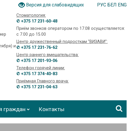
РУС
БЕЛ
ENG
Версия для слабовидящих
Стоматология:
✆ +375 17 231-60-48
Приём звонков оператором по 17.08 осуществляется:
омер
с 7.00 до 15.00
Центр дружественный подросткам "ВИЗАВИ":
тября) и
✆ +375 17 231-76-62
Центр раннего вмешательства:
✆ +375 17 201-93-06
Телефон горячей линии:
✆ +375 17 374-40-83
Приёмная Главного врача:
✆ +375 17 231-04-63
я граждан
Контакты