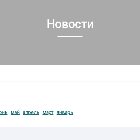
Новости
юнь
май
апрель
март
январь